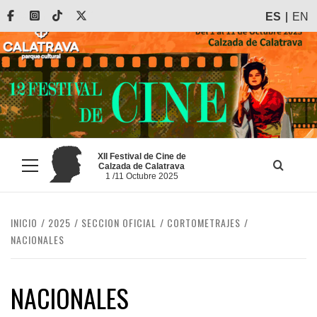
Saltar
Facebook
Instagram
Tiktok
X
ES
EN
al
contenido
XII Festival de Cine de
Calzada de Calatrava
Menú
1 /11 Octubre 2025
principal
INICIO
2025
SECCION OFICIAL
CORTOMETRAJES
NACIONALES
NACIONALES