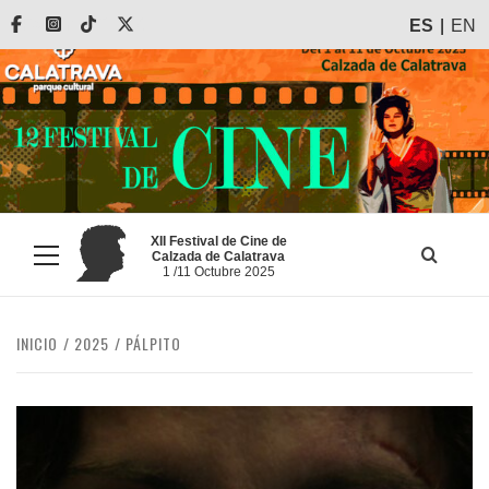
Saltar
Facebook
Instagram
Tiktok
X
ES
EN
al
contenido
XII Festival de Cine de
Calzada de Calatrava
Menú
1 /11 Octubre 2025
principal
INICIO
2025
PÁLPITO