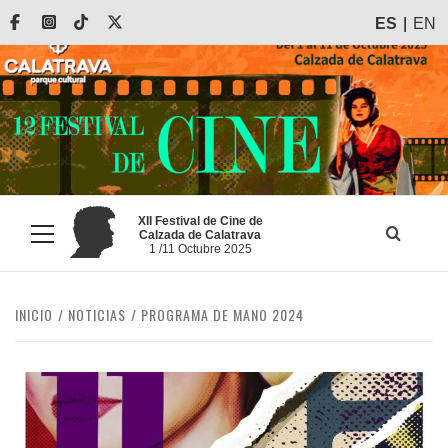
Saltar
Facebook
Instagram
Tiktok
X
ES
EN
al
contenido
XII Festival de Cine de
Calzada de Calatrava
Menú
1 /11 Octubre 2025
principal
INICIO
NOTICIAS
PROGRAMA DE MANO 2024