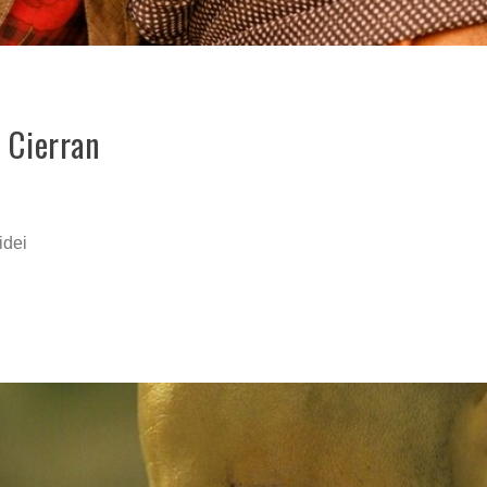
e Cierran
idei