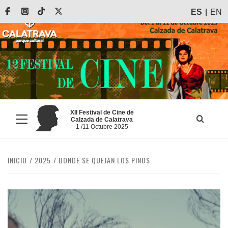
Saltar
Facebook
Instagram
Tiktok
X
ES
EN
al
contenido
XII Festival de Cine de
Calzada de Calatrava
Menú
1 /11 Octubre 2025
principal
INICIO
2025
DONDE SE QUEJAN LOS PINOS