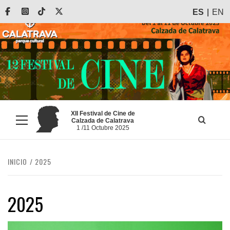
Saltar
Facebook
Instagram
Tiktok
X
ES
EN
al
contenido
XII Festival de Cine de
Calzada de Calatrava
Menú
1 /11 Octubre 2025
principal
INICIO
2025
2025