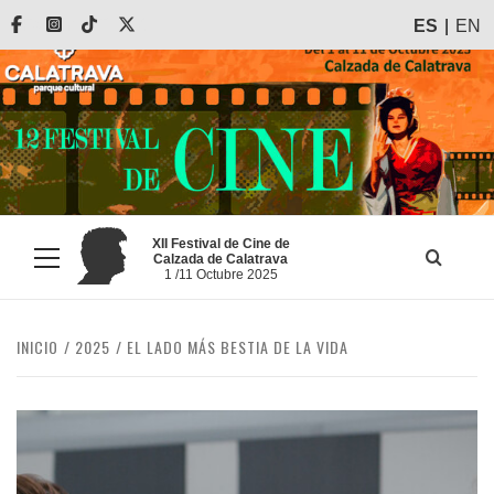
Saltar
Facebook
Instagram
Tiktok
X
ES
EN
al
contenido
XII Festival de Cine de
Calzada de Calatrava
Menú
1 /11 Octubre 2025
principal
INICIO
2025
EL LADO MÁS BESTIA DE LA VIDA