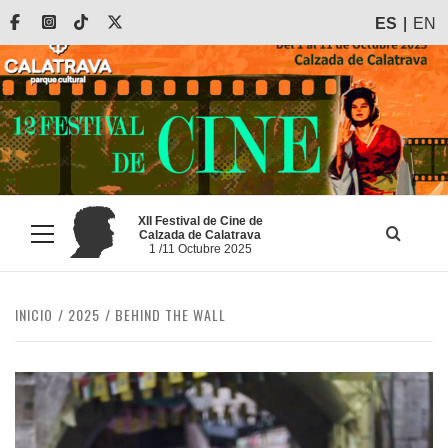
Saltar
Facebook
Instagram
Tiktok
X
ES
EN
al
contenido
XII Festival de Cine de
Calzada de Calatrava
Menú
1 /11 Octubre 2025
principal
INICIO
2025
BEHIND THE WALL