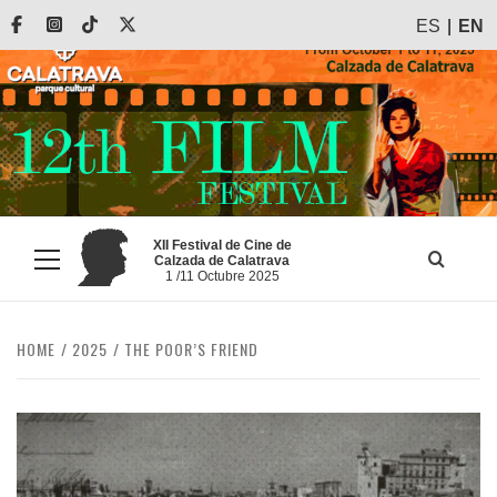
Skip
Facebook
Instagram
Tiktok
X
ES
EN
to
content
XII Festival de Cine de
Calzada de Calatrava
Primary
1 /11 Octubre 2025
Menu
HOME
2025
THE POOR’S FRIEND