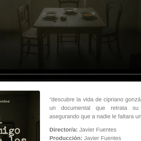
"descubre la vida de cipriano gonzá
un documental que retrata su 
asegurando que a nadie le faltara u
Director/a:
Javier Fuentes
Producción:
Javier Fuentes