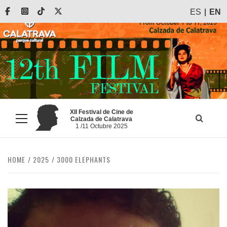
Skip
Facebook
Instagram
Tiktok
X
ES
EN
to
content
XII Festival de Cine de
Calzada de Calatrava
Primary
1 /11 Octubre 2025
Menu
HOME
2025
3000 ELEPHANTS