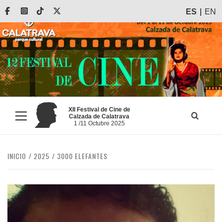
Saltar
Facebook
Instagram
Tiktok
X
ES
EN
al
contenido
XII Festival de Cine de
Calzada de Calatrava
Menú
1 /11 Octubre 2025
principal
INICIO
2025
3000 ELEFANTES