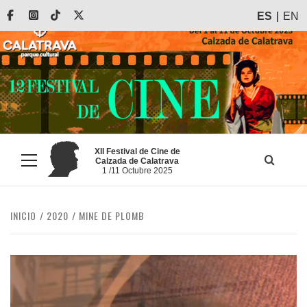
Saltar
Facebook
Instagram
Tiktok
X
ES
EN
al
contenido
XII Festival de Cine de
Calzada de Calatrava
Menú
1 /11 Octubre 2025
principal
INICIO
2020
MINE DE PLOMB