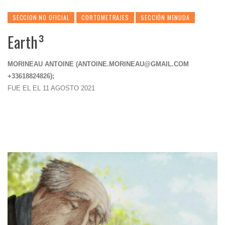
SECCION NO OFICIAL
CORTOMETRAJES
SECCIÓN MENUDA
Earth³
MORINEAU ANTOINE (
ANTOINE.MORINEAU@GMAIL.COM
+33618824826);
FUE EL EL 11 AGOSTO 2021