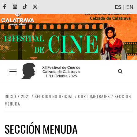
Saltar
Facebook
Instagram
Tiktok
X
ES
EN
al
contenido
XII Festival de Cine de
Calzada de Calatrava
Menú
1 /11 Octubre 2025
principal
INICIO
2021
SECCION NO OFICIAL
CORTOMETRAJES
SECCIÓN
MENUDA
SECCIÓN MENUDA