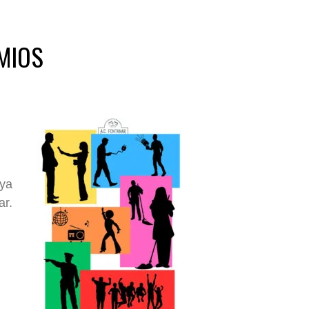
MIOS
uya
ar.