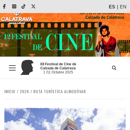
Saltar
Facebook
Instagram
Tiktok
X
ES
EN
al
contenido
XII Festival de Cine de
Calzada de Calatrava
Menú
1 /11 Octubre 2025
principal
INICIO
2024
RUTA TURÍSTICA ALMODÓVAR