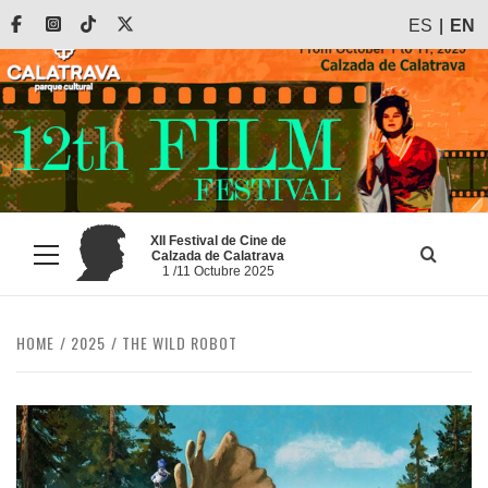
Skip
Facebook
Instagram
Tiktok
X
ES
EN
to
content
XII Festival de Cine de
Calzada de Calatrava
Primary
1 /11 Octubre 2025
Menu
HOME
2025
THE WILD ROBOT