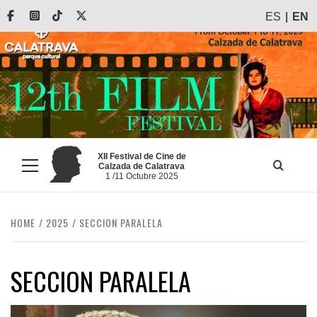
Skip
Facebook
Instagram
Tiktok
X
ES
EN
to
content
XII Festival de Cine de
Calzada de Calatrava
Primary
1 /11 Octubre 2025
Menu
HOME
2025
SECCION PARALELA
SECCION PARALELA