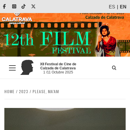
Skip
Facebook
Instagram
Tiktok
X
ES
EN
to
content
XII Festival de Cine de
Calzada de Calatrava
Primary
1 /11 Octubre 2025
Menu
HOME
2023
PLEASE, MA’AM