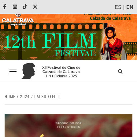
Skip
Facebook
Instagram
Tiktok
X
ES
EN
to
content
XII Festival de Cine de
Calzada de Calatrava
Primary
1 /11 Octubre 2025
Menu
HOME
2024
I ALSO FEEL IT