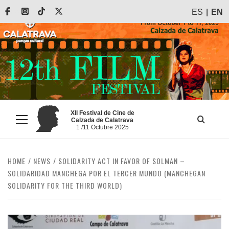
Skip
Facebook
Instagram
Tiktok
X
ES
EN
to
content
XII Festival de Cine de
Calzada de Calatrava
Primary
1 /11 Octubre 2025
Menu
HOME
NEWS
SOLIDARITY ACT IN FAVOR OF SOLMAN –
SOLIDARIDAD MANCHEGA POR EL TERCER MUNDO (MANCHEGAN
SOLIDARITY FOR THE THIRD WORLD)