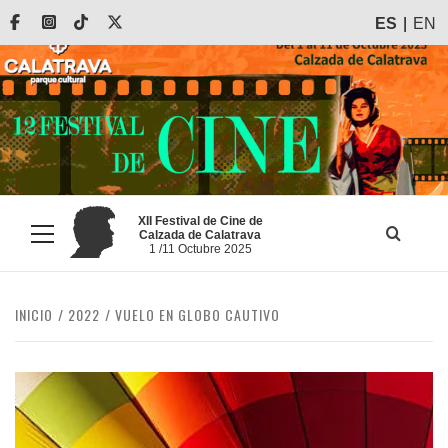
Saltar
Facebook
Instagram
Tiktok
X
ES
EN
al
contenido
XII Festival de Cine de
Calzada de Calatrava
Menú
1 /11 Octubre 2025
principal
INICIO
2022
VUELO EN GLOBO CAUTIVO