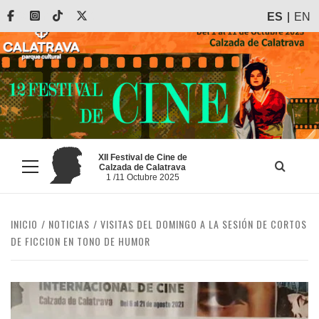
Saltar
Facebook
Instagram
Tiktok
X
ES
EN
al
contenido
XII Festival de Cine de
Calzada de Calatrava
Menú
1 /11 Octubre 2025
principal
INICIO
NOTICIAS
VISITAS DEL DOMINGO A LA SESIÓN DE CORTOS
DE FICCION EN TONO DE HUMOR