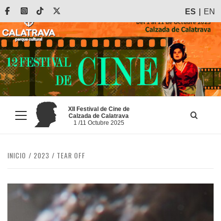
Saltar
Facebook
Instagram
Tiktok
X
ES
EN
al
contenido
XII Festival de Cine de
Calzada de Calatrava
Menú
1 /11 Octubre 2025
principal
INICIO
2023
TEAR OFF