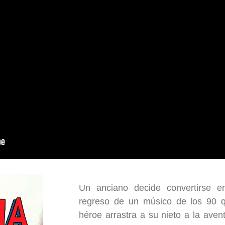
Un anciano decide convertirse e
regreso de un músico de los 90 q
héroe arrastra a su nieto a la aven