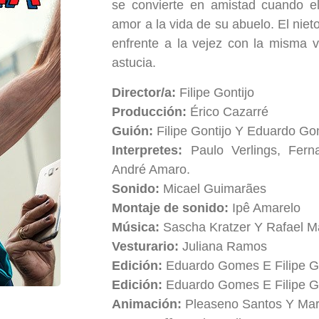
se convierte en amistad cuando el
amor a la vida de su abuelo. El nie
enfrente a la vejez con la misma v
astucia.
Director/a:
Filipe Gontijo
Producción:
Érico Cazarré
Guión:
Filipe Gontijo Y Eduardo G
Interpretes:
Paulo Verlings, Fern
André Amaro.
Sonido:
Micael Guimarães
Montaje de sonido:
Ipê Amarelo
Música:
Sascha Kratzer Y Rafael M
Vesturario:
Juliana Ramos
Edición:
Eduardo Gomes E Filipe G
Edición:
Eduardo Gomes E Filipe G
Animación:
Pleaseno Santos Y Mar