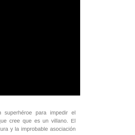
n superhéroe para impedir el
ue cree que es un villano. El
tura y la improbable asociación