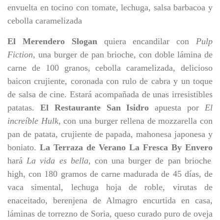
envuelta en tocino con tomate, lechuga, salsa barbacoa y
cebolla caramelizada
El Merendero Slogan
quiera encandilar con
Pulp
Fiction
, una burger de pan brioche, con doble lámina de
carne de 100 granos, cebolla caramelizada, delicioso
baicon crujiente, coronada con rulo de cabra y un toque
de salsa de cine. Estará acompañada de unas irresistibles
patatas.
El Restaurante San Isidro
apuesta por
El
increíble Hulk
, con una burger rellena de mozzarella con
pan de patata, crujiente de papada, mahonesa japonesa y
boniato.
La Terraza de Verano La Fresca By Envero
hará
La vida es bella
, con una burger de pan brioche
high, con 180 gramos de carne madurada de 45 días, de
vaca simental, lechuga hoja de roble, virutas de
enaceitado, berenjena de Almagro encurtida en casa,
láminas de torrezno de Soria, queso curado puro de oveja