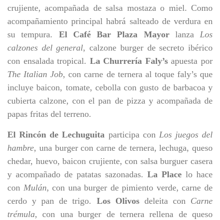
crujiente, acompañada de salsa mostaza o miel. Como
acompañamiento principal habrá salteado de verdura en
su tempura.
El Café Bar Plaza Mayor
lanza
Los
calzones del general
, calzone burger de secreto ibérico
con ensalada tropical.
La Churrería Faly’s
apuesta por
The Italian Job
, con carne de ternera al toque faly’s que
incluye baicon, tomate, cebolla con gusto de barbacoa y
cubierta calzone, con el pan de pizza y acompañada de
papas fritas del terreno.
El Rincón de Lechuguita
participa con
Los juegos del
hambre
, una burger con carne de ternera, lechuga, queso
chedar, huevo, baicon crujiente, con salsa burguer casera
y acompañado de patatas sazonadas.
La
Place
lo hace
con
Mulán
, con una burger de pimiento verde, carne de
cerdo y pan de trigo.
Los Olivos
deleita con
Carne
trémula
, con una burger de ternera rellena de queso