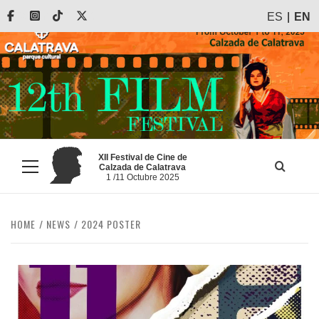
Skip
Facebook
Instagram
Tiktok
X
ES
EN
to
content
XII Festival de Cine de
Calzada de Calatrava
Primary
1 /11 Octubre 2025
Menu
HOME
NEWS
2024 POSTER