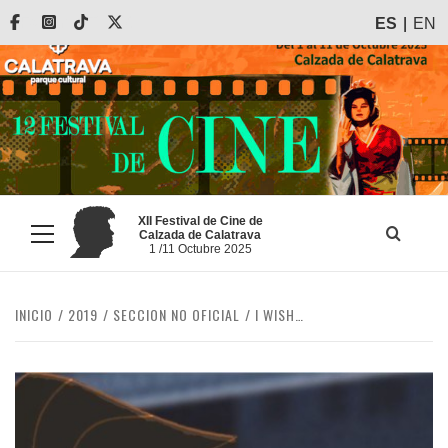
Saltar
Facebook
Instagram
Tiktok
X
ES
EN
al
contenido
XII Festival de Cine de
Calzada de Calatrava
Menú
1 /11 Octubre 2025
principal
INICIO
2019
SECCION NO OFICIAL
I WISH…