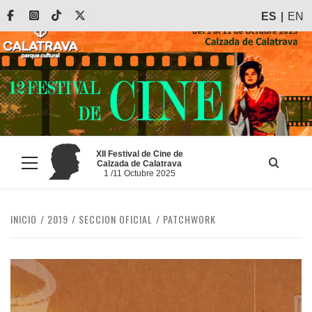
Saltar
Facebook
Instagram
Tiktok
X
ES
EN
al
contenido
XII Festival de Cine de
Calzada de Calatrava
Menú
1 /11 Octubre 2025
principal
INICIO
2019
SECCION OFICIAL
PATCHWORK