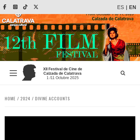
Skip
Facebook
Instagram
Tiktok
X
ES
EN
to
content
XII Festival de Cine de
Calzada de Calatrava
Primary
1 /11 Octubre 2025
Menu
HOME
2024
DIVINE ACCOUNTS