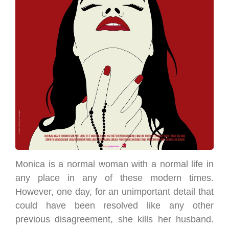
Monica is a normal woman with a normal life in
any place in any of these modern times.
However, one day, for an unimportant detail that
could have been resolved like any other
previous disagreement, she kills her husband.