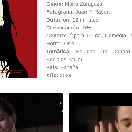
Guión:
María Zaragoza
Fotografía:
Juan P. Rasore
Duración:
12 minutos
Clasificación:
16+
Genero:
Ópera Prima, Comedia, C
Horror, Otro
Temática:
Equidad De Género, 
Sociales, Mujer
Pais:
España
Año:
2024