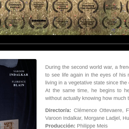
During the second world war, a fr
to see life again in the eyes of hi
living in a vegetative state since th
At the same time, he begins to he
without actually knowing how much tr
Director/a:
Clémence Ottevaere, Fl
Varoon Indalkar, Morgane Ladjel, Hu
Producción:
Philippe Meis