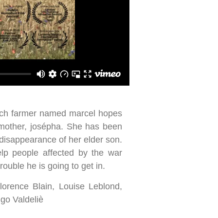
ench farmer named marcel hopes
s mother, josépha. She has been
e disappearance of her elder son.
lp people affected by the war
ouble he is going to get in.
orence Blain, Louise Leblond,
go Valdeliè