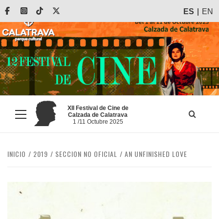
Saltar
Facebook
Instagram
Tiktok
X
ES
EN
al
contenido
XII Festival de Cine de
Calzada de Calatrava
Menú
1 /11 Octubre 2025
principal
INICIO
2019
SECCION NO OFICIAL
AN UNFINISHED LOVE