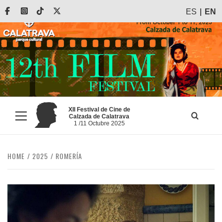
Skip
Facebook
Instagram
Tiktok
X
ES
EN
to
content
XII Festival de Cine de
Calzada de Calatrava
Primary
1 /11 Octubre 2025
Menu
HOME
2025
ROMERÍA