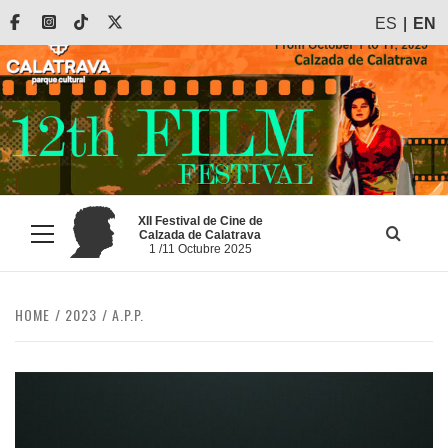
Skip
Facebook
Instagram
Tiktok
X
ES
EN
to
content
XII Festival de Cine de
Calzada de Calatrava
Primary
1 /11 Octubre 2025
Menu
HOME
2023
A.P.P.