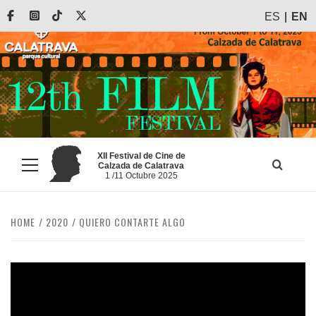
Skip
Facebook
Instagram
Tiktok
X
ES
EN
to
content
XII Festival de Cine de
Calzada de Calatrava
Primary
1 /11 Octubre 2025
Menu
HOME
2020
QUIERO CONTARTE ALGO