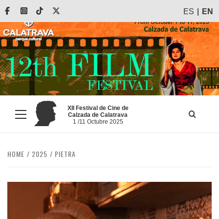
Skip
Facebook
Instagram
Tiktok
X
ES
EN
to
content
XII Festival de Cine de
Calzada de Calatrava
Primary
1 /11 Octubre 2025
Menu
HOME
2025
PIETRA