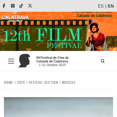
Skip
Facebook
Instagram
Tiktok
X
ES
EN
to
content
XII Festival de Cine de
Calzada de Calatrava
Primary
1 /11 Octubre 2025
Menu
HOME
2019
OFFICIAL SECTION
MOSCAS