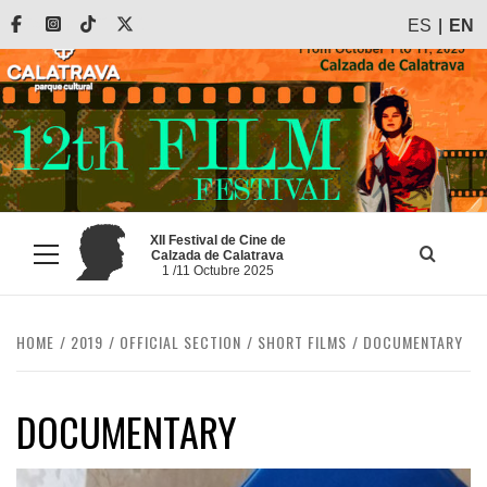
Skip
Facebook
Instagram
Tiktok
X
ES
EN
to
content
XII Festival de Cine de
Calzada de Calatrava
Primary
1 /11 Octubre 2025
Menu
HOME
2019
OFFICIAL SECTION
SHORT FILMS
DOCUMENTARY
DOCUMENTARY