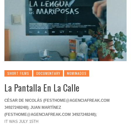
SHORT FILMS
DOCUMENTARY
NOMINADOS
La Pantalla En La Calle
CÉSAR DE NICOLÁS (
FESTHOME@AGENCIAFREAK.COM
34927248248); JUAN MARTÍNEZ
(
FESTHOME@AGENCIAFREAK.COM
34927248248);
IT WAS JULY 15TH