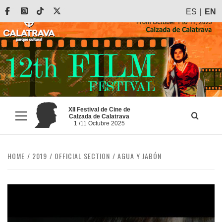
Skip
Facebook
Instagram
Tiktok
X
ES
EN
to
content
XII Festival de Cine de
Calzada de Calatrava
Primary
1 /11 Octubre 2025
Menu
HOME
2019
OFFICIAL SECTION
AGUA Y JABÓN