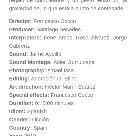
regalo de cumpleaños y un gesto tenso por la
gravedad de, lo que está a punto de confesarle.
Director:
Francesco Cocco
Producer:
Santiago Secades
Interpreters:
Irene Arcos, Rosa Álvarez, Jorge
Cabrera.
Sound:
Jaime Aydillo
Sound Montage:
Asier Gurrutxaga
Photography:
Ismael Issa
Editing:
Adoración G. Elipe
Art direction:
Héctor Marín Suárez
Special effects:
Francesco Cocco
Duration:
0:15:00 minutes
Idiom:
Spanish
Gender:
Ficción
Country:
Spain