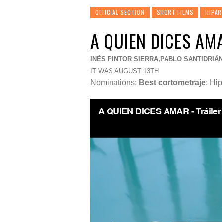
OFFICIAL SECTION
SHORT FILMS
HIPAR
A QUIEN DICES AM
INÉS PINTOR SIERRA,PABLO SANTIDRIÁ
IT WAS AUGUST 13TH
Nominations:
Best cortometraje
: Hi