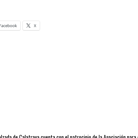
Facebook
X
alzada de Calatrava cuenta con el patrocinio de la Asociación para