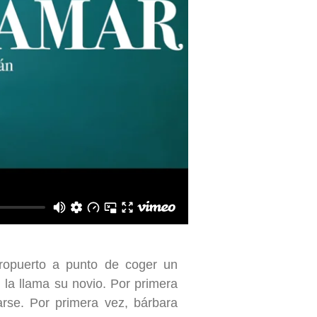
ropuerto a punto de coger un
, la llama su novio. Por primera
arse. Por primera vez, bárbara