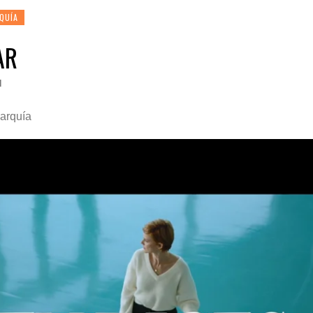
QUÍA
AR
N
parquía