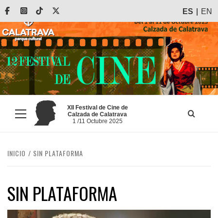
Saltar
Facebook
Instagram
Tiktok
X
ES
EN
al
contenido
XII Festival de Cine de
Calzada de Calatrava
Menú
1 /11 Octubre 2025
principal
INICIO
SIN PLATAFORMA
SIN PLATAFORMA