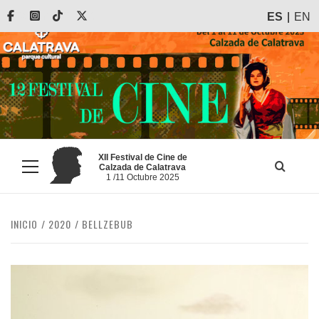
Saltar
Facebook
Instagram
Tiktok
X
ES
EN
al
contenido
XII Festival de Cine de
Calzada de Calatrava
Menú
1 /11 Octubre 2025
principal
INICIO
2020
BELLZEBUB