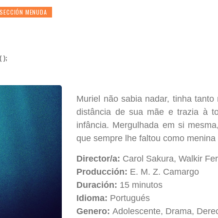
SECCIÓN MENUDA
 );
Muriel não sabia nadar, tinha tan
distância de sua mãe e trazia à 
infância. Mergulhada em si mesma,
que sempre lhe faltou como menina 
Director/a:
Carol Sakura, Walkir Fe
Producción:
E. M. Z. Camargo
Duración:
15 minutos
Idioma:
Portugués
Genero:
Adolescente, Drama, Der