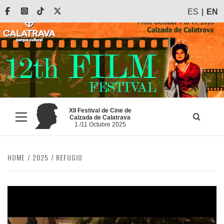
Skip
Facebook
Instagram
Tiktok
X
ES
EN
to
content
XII Festival de Cine de
Calzada de Calatrava
Primary
1 /11 Octubre 2025
Menu
HOME
2025
REFUGIO