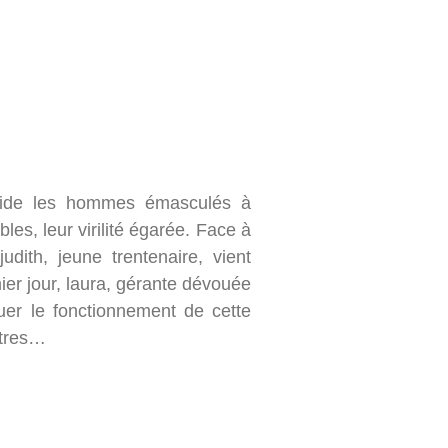
aide les hommes émasculés à
les, leur virilité égarée. Face à
dith, jeune trentenaire, vient
er jour, laura, gérante dévouée
uer le fonctionnement de cette
utres…