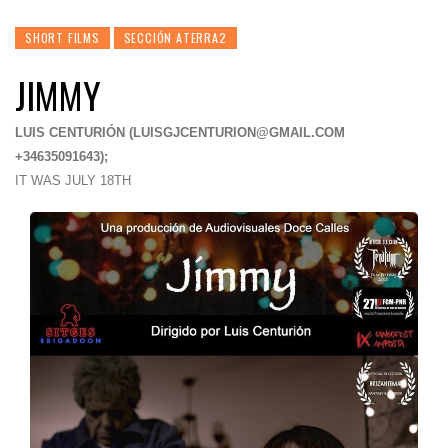
SHORT FILMS
SECCIÓN ATERRA2
JIMMY
LUIS CENTURIÓN (
LUISGJCENTURION@GMAIL.COM
+34635091643);
IT WAS JULY 18TH