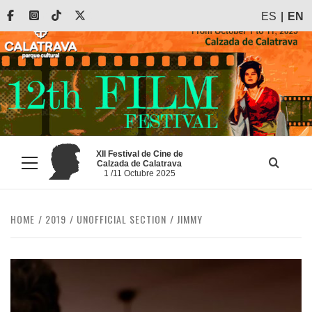
Skip
Facebook
Instagram
Tiktok
X
ES
EN
to
content
XII Festival de Cine de
Calzada de Calatrava
Primary
1 /11 Octubre 2025
Menu
HOME
2019
UNOFFICIAL SECTION
JIMMY