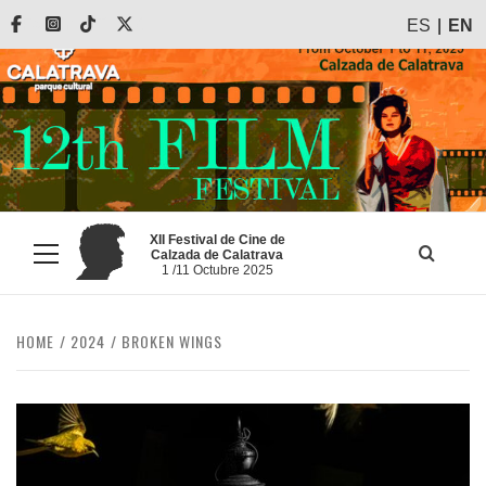
Skip
Facebook
Instagram
Tiktok
X
ES
EN
to
content
XII Festival de Cine de
Calzada de Calatrava
Primary
1 /11 Octubre 2025
Menu
HOME
2024
BROKEN WINGS