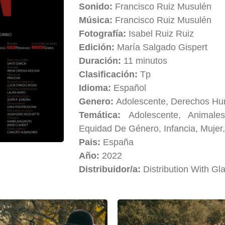
Sonido:
Francisco Ruiz Musulén
Música:
Francisco Ruiz Musulén
Fotografía:
Isabel Ruiz Ruiz
Edición:
María Salgado Gispert
Duración:
11 minutos
Clasificación:
Tp
Idioma:
Español
Genero:
Adolescente, Derechos H
Temática:
Adolescente, Animale
Equidad De Género, Infancia, Mujer,
Pais:
España
Año:
2022
Distribuidor/a:
Distribution With Gl