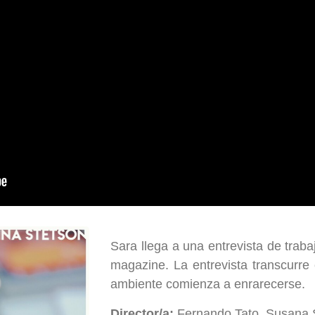
Sara llega a una entrevista de trab
magazine. La entrevista transcurre
ambiente comienza a enrarecerse.
Director/a:
Fernando Tato, Susana