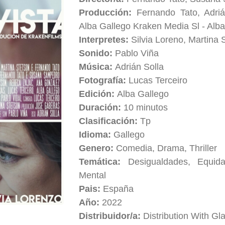
Producción:
Fernando Tato, Adriá
Alba Gallego Kraken Media Sl - Alb
Interpretes:
Silvia Loreno, Martina 
Sonido:
Pablo Viña
Música:
Adrián Solla
Fotografía:
Lucas Terceiro
Edición:
Alba Gallego
Duración:
10 minutos
Clasificación:
Tp
Idioma:
Gallego
Genero:
Comedia, Drama, Thriller
Temática:
Desigualdades, Equid
Mental
Pais:
España
Año:
2022
Distribuidor/a:
Distribution With Gl